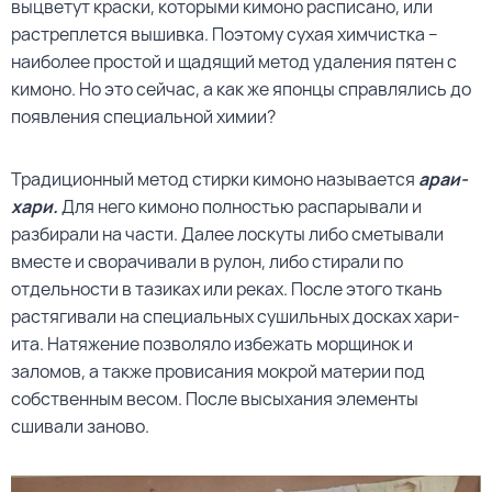
выцветут краски, которыми кимоно расписано, или
растреплется вышивка. Поэтому сухая химчистка –
наиболее простой и щадящий метод удаления пятен с
кимоно. Но это сейчас, а как же японцы справлялись до
появления специальной химии?
Традиционный метод стирки кимоно называется
араи-
хари.
Для него кимоно полностью распарывали и
разбирали на части. Далее лоскуты либо сметывали
вместе и сворачивали в рулон, либо стирали по
отдельности в тазиках или реках. После этого ткань
растягивали на специальных сушильных досках хари-
ита. Натяжение позволяло избежать морщинок и
заломов, а также провисания мокрой материи под
собственным весом. После высыхания элементы
сшивали заново.