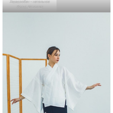
Хададзюбан – нательное
белье.
Источник