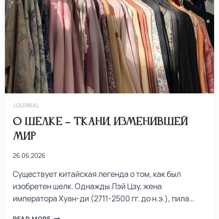
JOURNAL
О шелке – ткани, изменившей
мир
26.06.2026
Существует китайская легенда о том, как был
изобретен шелк. Однажды Лэй Цзу, жена
императора Хуан-ди (2711-2500 гг. до н.э.), пила…
READ MORE