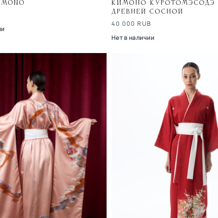
imono
Кимоно куротомэсодэ
древней сосной
B
40 000
RUB
ии
Нет в наличии