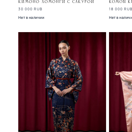
Кимоно хомонги с сакурой
Komon K
30 000
RUB
18 000
RU
Нет в наличии
Нет в налич