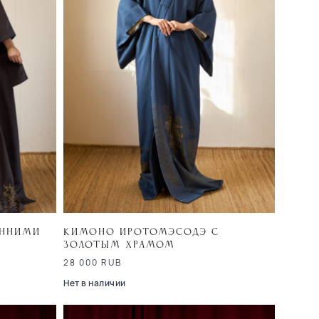
енними
Кимоно иротомэсодэ с
Золотым храмом
28 000
RUB
Нет в наличии