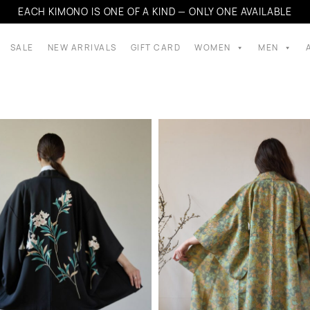
EACH KIMONO IS ONE OF A KIND — ONLY ONE AVAILABLE
SALE
NEW ARRIVALS
GIFT CARD
WOMEN
MEN