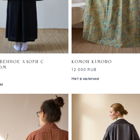
венное хаори с
Komon Kimono
ом
12 000
RUB
B
Нет в наличии
ии