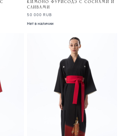
 с
Кимоно фурисодэ с соснами и
сливами
50 000
RUB
Нет в наличии