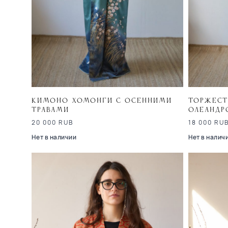
Кимоно хомонги с осенними
Торжест
травами
олеандр
20 000
RUB
18 000
RU
Нет в наличии
Нет в налич