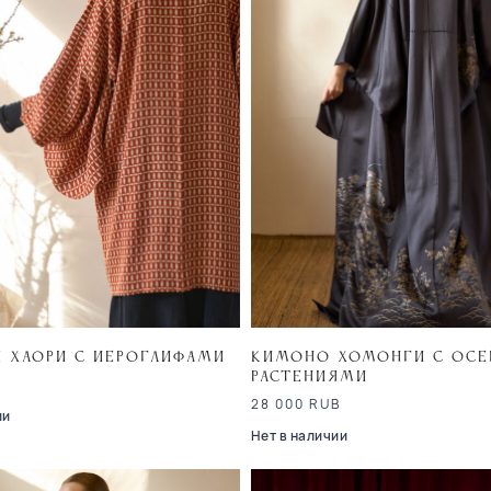
 хаори с иероглифами
Кимоно хомонги с ос
растениями
B
28 000
RUB
ии
Нет в наличии