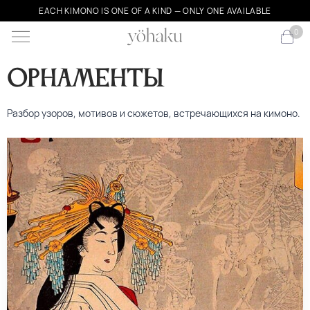
EACH KIMONO IS ONE OF A KIND — ONLY ONE AVAILABLE
0
орнаменты
Разбор узоров, мотивов и сюжетов, встречающихся на кимоно.