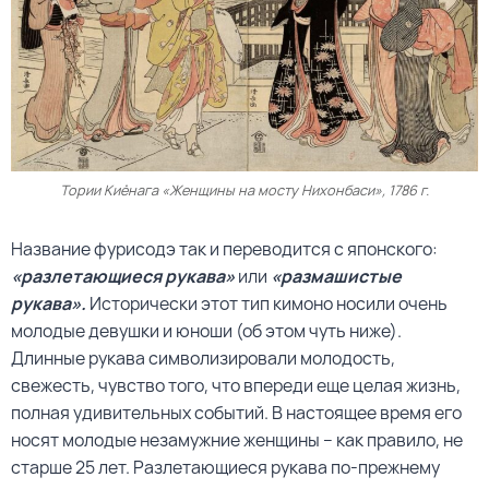
Тории Киёнага «Женщины на мосту Нихонбаси», 1786 г.
Название фурисодэ так и переводится с японского:
«разлетающиеся рукава»
или
«размашистые
рукава».
Исторически этот тип кимоно носили очень
молодые девушки и юноши (об этом чуть ниже).
Длинные рукава символизировали молодость,
свежесть, чувство того, что впереди еще целая жизнь,
полная удивительных событий. В настоящее время его
носят молодые незамужние женщины – как правило, не
старше 25 лет. Разлетающиеся рукава по-прежнему