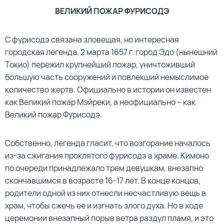
ВЕЛИКИЙ ПОЖАР ФУРИСОДЭ
С фурисодэ связана зловещая, но интересная
городская легенда. 2 марта 1657 г. город Эдо (нынешний
Токио) пережил крупнейший пожар, уничтоживший
большую часть сооружений и повлекший немыслимое
количество жертв. Официально в истории он известен
как Великий пожар Мэйреки, а неофициально – как
Великий пожар Фурисодэ.
Собственно, легенда гласит, что возгорание началось
из-за сжигания проклятого фурисодэ в храме. Кимоно
по очереди принадлежало трем девушкам, внезапно
скончавшимся в возрасте 16-17 лет. В конце концов,
родители одной из них отнесли несчастливую вещь в
храм, чтобы сжечь ее и изгнать злого духа. Но в ходе
церемонии внезапный порыв ветра раздул пламя, и это