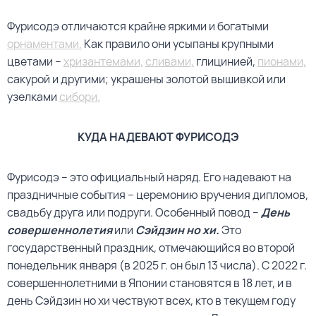
Фурисодэ отличаются крайне яркими и богатыми
орнаментами.
Как правило они усыпаны крупными
цветами –
хризантемами,
сливами,
глицинией,
пионами,
сакурой и другими; украшены золотой вышивкой или
узелками
сибори.
КУДА НАДЕВАЮТ ФУРИСОДЭ
Фурисодэ – это официальный наряд. Его надевают на
праздничные события – церемонию вручения дипломов,
свадьбу друга или подруги. Особенный повод –
День
совершеннолетия
или
Сэйдзин но хи.
Это
государственный праздник, отмечающийся во второй
понедельник января (в 2025 г. он был 13 числа). С 2022 г.
совершеннолетними в Японии становятся в 18 лет, и в
день Сэйдзин но хи чествуют всех, кто в текущем году