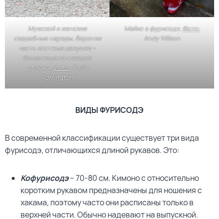
Мужской и женские
Майко в фурисодэ.
Фото:
свадебные наряды. Верхняя
Andy Wilson
часть костюма девушки –
белая кимоно-накидка
утикакэ.
Фото:
Collis
Torrington
ВИДЫ ФУРИСОДЭ
В современной классификации существует три вида
фурисодэ, отличающихся длиной рукавов. Это:
Кофурисодэ
– 70-80 см. Кимоно с относительно
коротким рукавом предназначены для ношения с
хакама, поэтому часто они расписаны только в
верхней части. Обычно надевают на выпускной.