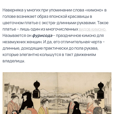
Наверняка у многих при упоминании слова «кимоно» в
голове возникает образ японской красавицы в
цветочном платье с экстра-длинными рукавами. Такое
платье – лишь один из многочисленных
видов кимоно.
Называется он
фурисодэ
– праздничное кимоно для
незамужних женщин. И да, его отличительная черта –
длинные, доходящие практически до пола рукава,
которые элегантно колышутся в такт движениям
владелицы.