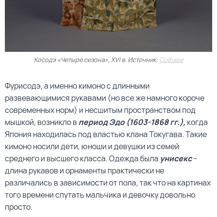
Косодэ «Четыре сезона», XVI в. Источник:
Colbase
Фурисодэ, а именно кимоно с длинными
развевающимися рукавами (но все же намного короче
современных норм) и несшитым пространством под
мышкой, возникло в
период Эдо (1603-1868 гг.),
когда
Япония находилась под властью клана Токугава. Такие
кимоно носили дети, юноши и девушки из семей
среднего и высшего класса. Одежда была
унисекс
–
длина рукавов и орнаменты практически не
различались в зависимости от пола, так что на картинах
того времени спутать мальчика и девочку довольно
просто.