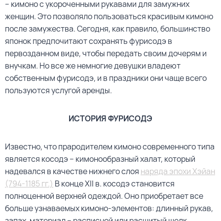
– кимоно с укороченными рукавами для замужних
женщин. Это позволяло пользоваться красивым кимоно
после замужества. Сегодня, как правило, большинство
японок предпочитают сохранять фурисодэ в
первозданном виде, чтобы передать своим дочерям и
внучкам. Но все же немногие девушки владеют
собственным фурисодэ, и в праздники они чаще всего
пользуются услугой аренды.
ИСТОРИЯ ФУРИСОДЭ
Известно, что прародителем кимоно современного типа
является косодэ – кимонообразный халат, который
надевался в качестве нижнего слоя
наряда эпохи Хэйан
(794-1185 гг.)
В конце XII в. косодэ становится
полноценной верхней одеждой. Оно приобретает все
больше узнаваемых кимоно-элементов: длинный рукав,
запах, материал – расписной или расшитый шелк.