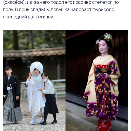
(охасёри), из-за чего подол его красиво стелется по
полу. В день свадьбы девушка надевает фурисодэ
последний раз в жизни.