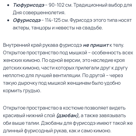
Тюфурисодэ
– 90-102 см. Традиционный выбор для
Дня совершеннолетия.
Офурисодэ
– 114-125 см. Фурисодэ этого типа носят
актеры, танцоры и невесты на свадьбе.
Внутренний край рукава фурисодэ
не пришит
к телу.
Открытое пространство под мышкой – особенность всех
женских кимоно. По одной версии, это наследие кроя
детских кимоно, части которых прилегали друг к другу
неплотно для лучшей вентиляции. По другой – через
такую дырочку под мышкой женщинам было удобно
кормить грудью.
Открытое пространство в костюме позволяет видеть
красивый нижний слой
(дзюбан),
а также завязывать
оби выше талии. Дзюбаны для фурисодэ имеют такой же
длинный фурисодный рукав, как и само кимоно.