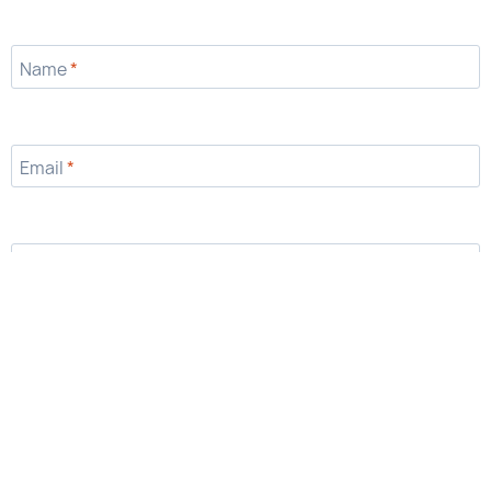
Name
*
Email
*
Website
Save my name, email, and website in this browser for the
next time I comment.
Alternative: