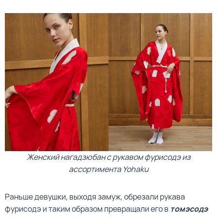
Женский нагадзюбан с рукавом фурисодэ из
ассортимента Yohaku
Раньше девушки, выходя замуж, обрезали рукава
фурисодэ и таким образом превращали его в
томэсодэ