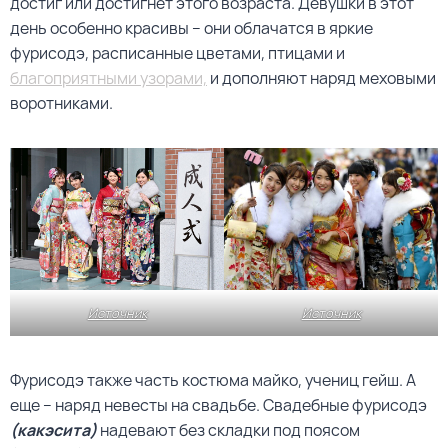
достиг или достигнет этого возраста. Девушки в этот
день особенно красивы – они облачатся в яркие
фурисодэ, расписанные цветами, птицами и
благоприятными узорами,
и дополняют наряд меховыми
воротниками.
Источник
Источник
Фурисодэ также часть костюма майко, учениц гейш. А
еще – наряд невесты на свадьбе. Свадебные фурисодэ
(какэсита)
надевают без складки под поясом