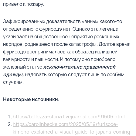
привело к пожару.
Зафиксированных доказательств «вины» какого-то
определенного фурисодэ нет. Однако эта легенда
указывает на общественное неприятие роскошных
нарядов, родившееся после катастрофы. Долгое время
фурисодэ воспринималось как образец излишней
вычурности и пышности. И потому оно приобрело
железный статус
исключительно праздничной
одежды,
надевать которую следует лишь по особым
случаям.
Некоторые источники:
https://bellezza-storia.livejournal.com/91606.html
https://carolinbecke.com/2025/05/19/furisode-
kimono-explained-a-visual-guide-to-japans-coming-