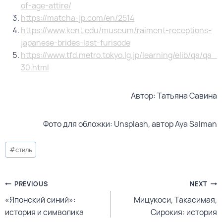
of-age-attire/
https://matcha-jp.com/en/2514
https://www.kent.edu/museum/raiment-receptions-
japanese-brides-last-furisode
https://www.tfd.metro.tokyo.lg.jp/learning/elib/qa/qa_
30.html
Автор: Татьяна Савина
Фото для обложки: Unsplash, автор Aya Salman
#
стиль
PREVIOUS
NEXT
«Японский синий»:
Мицукоси, Такасимая,
история и символика
Сирокия: история