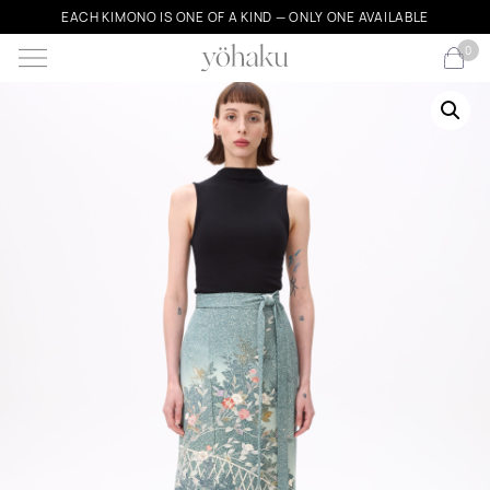
EACH KIMONO IS ONE OF A KIND — ONLY ONE AVAILABLE
0