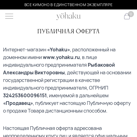
ВСЕ КИМОНО В ЕДИНСТВЕННОМ ЭКЗЕМПЛЯРЕ
0
Публичная оферта
Интернет-магазин
«Yohaku»
, расположенный на
доменном имени
www.yohaku.ru
, в лице
индивидуального предпринимателя
Рыбаковой
Александры Викторовны
, действующей на основании
государственной регистрации в качестве
индивидуального предпринимателя, ОГРНИП
324253600096151
, именуемой в дальнейшем
«Продавец»
, публикует настоящую Публичную оферту
о продаже Товара дистанционным способом.
Настоящая Публичная оферта адресована
неопределенному кругу лиц и является официальным