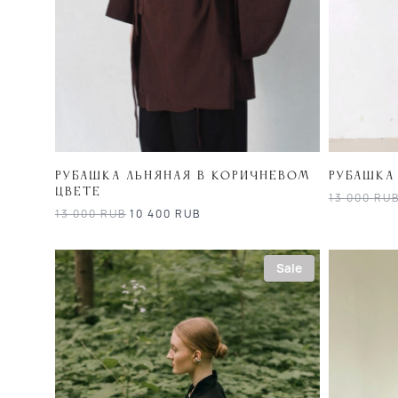
Рубашка льняная в коричневом
Рубашка
цвете
13 000
RU
13 000
RUB
10 400
RUB
Sale