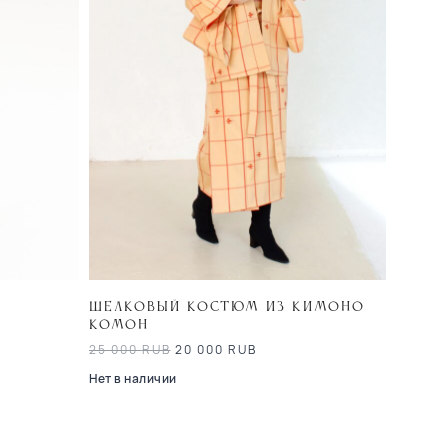
Шелковый костюм из кимоно
комон
25 000
RUB
20 000
RUB
Нет в наличии