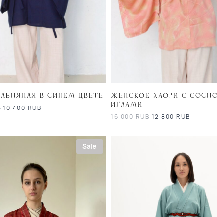
 льняная в синем цвете
Женское хаори с сосн
иглами
B
10 400
RUB
16 000
RUB
12 800
RUB
Sale