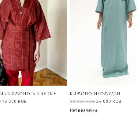
из кимоно в клетку
Кимоно иромудзи
B
16 000
RUB
30 000
RUB
24 000
RUB
Нет в наличии