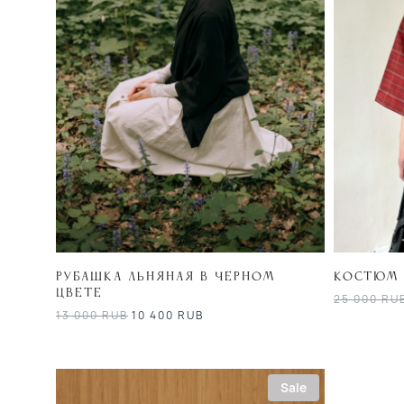
Рубашка льняная в черном
Костюм 
цвете
25 000
RU
13 000
RUB
10 400
RUB
Sale