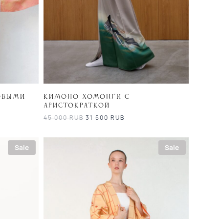
овыми
Кимоно хомонги с
аристократкой
45 000
RUB
31 500
RUB
Sale
Sale