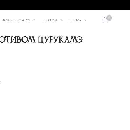
0
АКСЕССУАРЫ
СТАТЬИ
О НАС
отивом цурукамэ
: