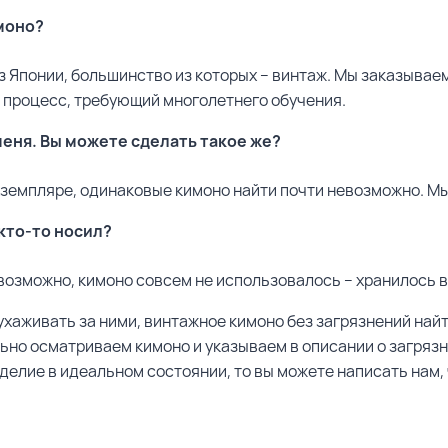
моно?
з Японии, большинство из которых – винтаж. Мы заказывае
й процесс, требующий многолетнего обучения.
меня. Вы можете сделать такое же?
земпляре, одинаковые кимоно найти почти невозможно. М
кто-то носил?
, возможно, кимоно совсем не использовалось – хранилось 
ухаживать за ними, винтажное кимоно без загрязнений най
ьно осматриваем кимоно и указываем в описании о загрязн
делие в идеальном состоянии, то вы можете написать нам, 