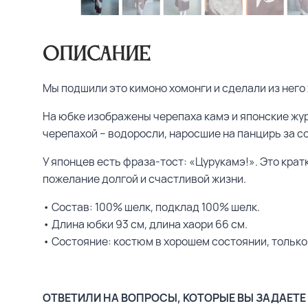
Описание
Мы подшили это кимоно хомонги и сделали из него 
На юбке изображены черепаха камэ и японские жур
черепахой – водоросли, наросшие на панцирь за со
У японцев есть фраза-тост: «Цурукамэ!». Это крат
пожелание долгой и счастливой жизни.
• Состав: 100% шелк, подклад 100% шелк.
• Длина юбки 93 см, длина хаори 66 см.
• Состояние: костюм в хорошем состоянии, только
ОТВЕТИЛИ НА ВОПРОСЫ, КОТОРЫЕ ВЫ ЗАДАЕТЕ