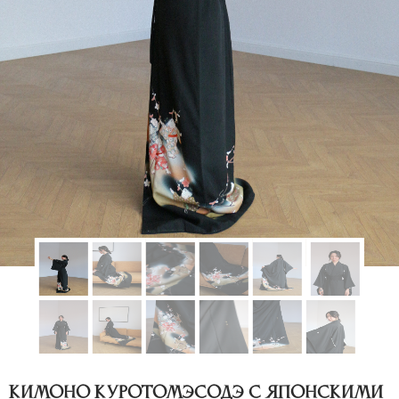
Кимоно Куротомэсодэ с японскими