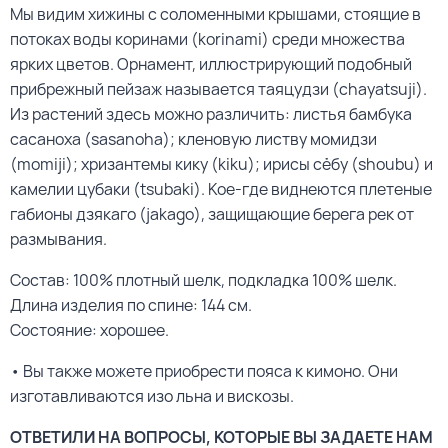
Мы видим хижины с соломенными крышами, стоящие в
потоках воды коринами (korinami) среди множества
ярких цветов. Орнамент, иллюстрирующий подобный
прибрежный пейзаж называется таяцудзи (chayatsuji).
Из растений здесь можно различить: листья бамбука
сасаноха (sasanoha); кленовую листву момидзи
(momiji); хризантемы кику (kiku); ирисы сёбу (shoubu) и
камелии цубаки (tsubaki). Кое-где виднеются плетеные
габионы дзякаго (jakago), защищающие берега рек от
размывания.
Состав: 100% плотный шелк, подкладка 100% шелк.
Длина изделия по спине: 144 см.
Состояние: хорошее.
• Вы также можете приобрести пояса к кимоно. Они
изготавливаются изо льна и вискозы.
ОТВЕТИЛИ НА ВОПРОСЫ, КОТОРЫЕ ВЫ ЗАДАЕТЕ НАМ