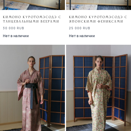
Кимоно куротомэсодэ с
Кимоно куротомэсодэ с
танцевальными веерами
японскими фениксами
30 000
RUB
25 000
RUB
Нет в наличии
Нет в наличии