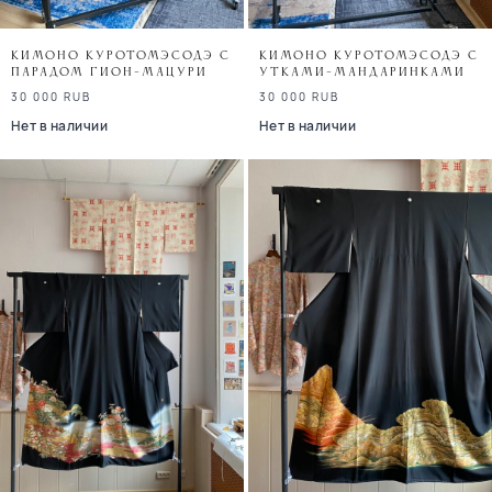
Кимоно куротомэсодэ с
Кимоно куротомэсодэ с
парадом Гион-мацури
утками-мандаринками
30 000
RUB
30 000
RUB
Нет в наличии
Нет в наличии