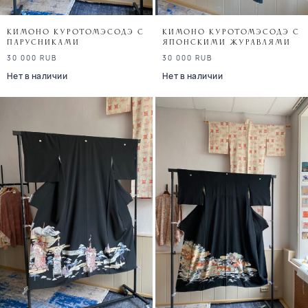
Кимоно куротомэсодэ с
Кимоно куротомэсодэ с
парусниками
японскими журавлями
30 000
RUB
30 000
RUB
Нет в наличии
Нет в наличии