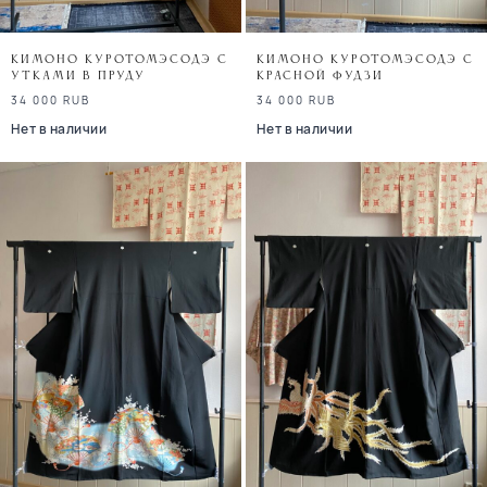
Кимоно куротомэсодэ с
Кимоно куротомэсодэ с
утками в пруду
красной Фудзи
34 000
RUB
34 000
RUB
Нет в наличии
Нет в наличии