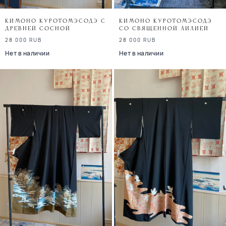
Кимоно куротомэсодэ с
Кимоно куротомэсодэ
древней сосной
со священной лилией
28 000
RUB
28 000
RUB
Нет в наличии
Нет в наличии