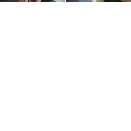
Кимоно эдо-комон с
Кимоно комон с
узорчатыми облаками
прибрежным пейзажем
10 000
RUB
14 000
RUB
Нет в наличии
Нет в наличии
Кимоно комон из шелка
Кимоно комон с
цумуги с
цветами и птицами
геометрическим
16 000
RUB