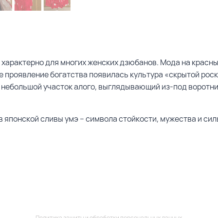
о характерно для многих женских дзюбанов. Мода на красны
нее проявление богатства появилась культура «скрытой ро
небольшой участок алого, выглядывающий из-под воротник
в японской сливы умэ – символа стойкости, мужества и сил
Политика защиты и обработки персональных данных