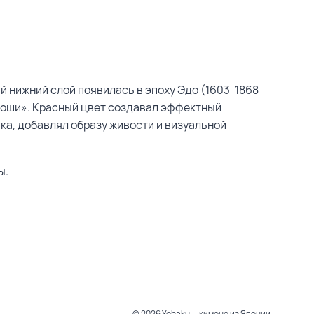
й нижний слой появилась в эпоху Эдо (1603-1868
скоши». Красный цвет создавал эффектный
а, добавлял образу живости и визуальной
ы.
© 2026 Yohaku — кимоно из Японии