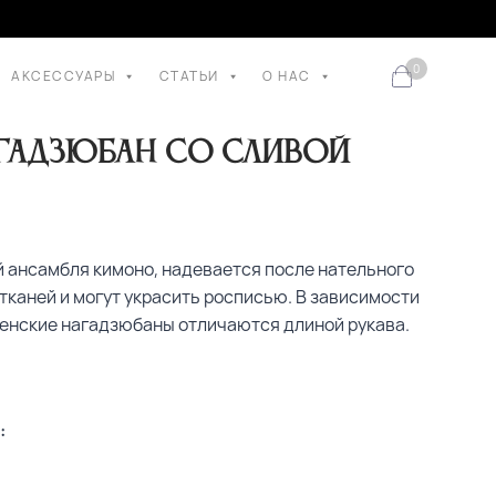
0
АКСЕССУАРЫ
СТАТЬИ
О НАС
гадзюбан со сливой
й ансамбля кимоно, надевается после нательного
 тканей и могут украсить росписью. В зависимости
женские нагадзюбаны отличаются длиной рукава.
: