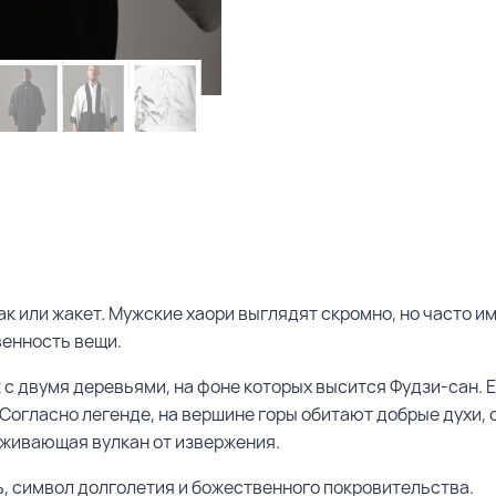
 или жакет. Мужские хаори выглядят скромно, но часто и
енность вещи.
 двумя деревьями, на фоне которых высится Фудзи-сан. 
огласно легенде, на вершине горы обитают добрые духи, с
рживающая вулкан от извержения.
ь, символ долголетия и божественного покровительства.