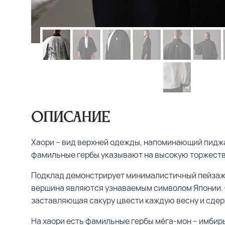
Описание
Хаори – вид верхней одежды, напоминающий пиджак
фамильные гербы указывают на высокую торжеств
Подклад демонстрирует минималистичный пейзаж с
вершина являются узнаваемым символом Японии. С
заставляющая сакуру цвести каждую весну и сде
На хаори есть фамильные гербы мёга-мон – имбир