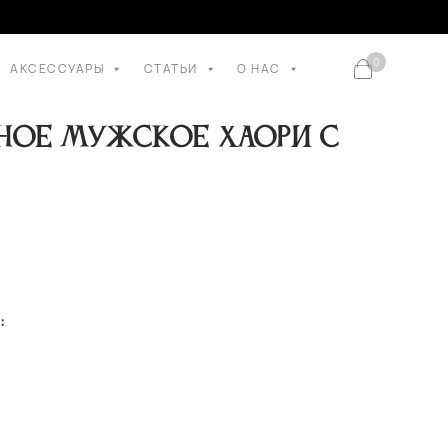
0
АКСЕССУАРЫ
СТАТЬИ
О НАС
ное мужское хаори с
: