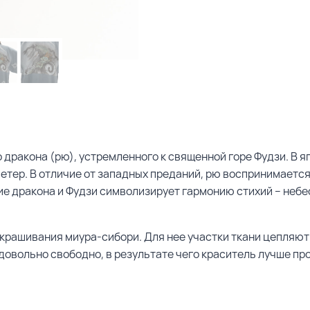
 дракона (рю), устремленного к священной горе Фудзи. В 
етер. В отличие от западных преданий, рю воспринимаетс
 дракона и Фудзи символизирует гармонию стихий – небес
окрашивания миура-сибори. Для нее участки ткани цепляю
довольно свободно, в результате чего краситель лучше пр