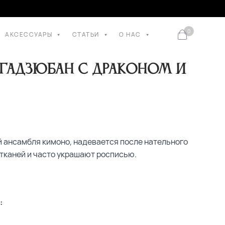
0
АКСЕССУАРЫ
СТАТЬИ
О НАС
гадзюбан с драконом и
й ансамбля кимоно, надевается после нательного
х тканей и часто украшают росписью.
: