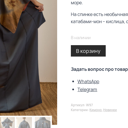
море.
На спинке есть необычная
катабами-мон – кислица, 
В наличии
Alternativ
В корзину
Задать вопрос про товар
WhatsApp
Telegram
Артикул:
W97
Категории:
Кимоно
,
Новинки