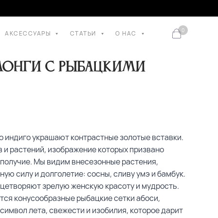
0
АКСЕССУАРЫ
СТАТЬИ
О НАС
онги с рыбацкими
о индиго украшают контрастные золотые вставки.
в и растений, изображение которых призвано
ополучие. Мы видим внесезонные растения,
ю силу и долголетие: сосны, сливу умэ и бамбук.
цетворяют зрелую женскую красоту и мудрость.
тся конусообразные рыбацкие сетки абоси,
 символ лета, свежести и изобилия, которое дарит