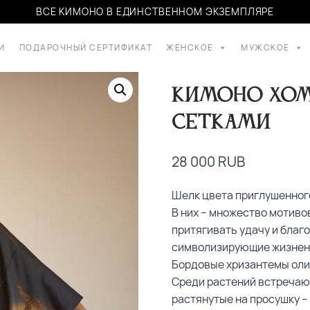
ВСЕ КИМОНО В ЕДИНСТВЕННОМ ЭКЗЕМПЛЯРЕ
И
ПОДАРОЧНЫЙ СЕРТИФИКАТ
ЖЕНСКОЕ
МУЖСКОЕ
Кимоно хом
сетками
28 000
RUB
Шелк цвета приглушенног
В них – множество мотиво
притягивать удачу и благ
символизирующие жизненну
Бордовые хризантемы оли
Среди растений встречаю
растянутые на просушку –