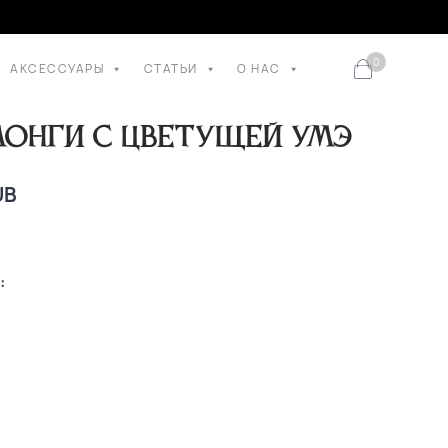
0
АКСЕССУАРЫ
СТАТЬИ
О НАС
онги с цветущей умэ
UB
: