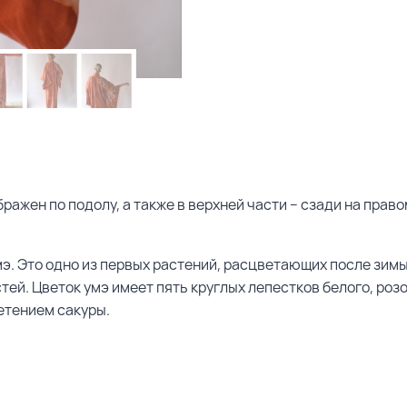
бражен по подолу, а также в верхней части – сзади на прав
э. Это одно из первых растений, расцветающих после зимы
ей. Цветок умэ имеет пять круглых лепестков белого, розо
ветением сакуры.