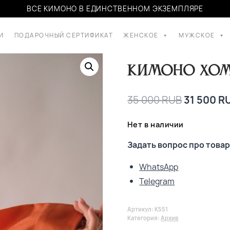
ВСЕ КИМОНО В ЕДИНСТВЕННОМ ЭКЗЕМПЛЯРЕ
И
ПОДАРОЧНЫЙ СЕРТИФИКАТ
ЖЕНСКОЕ
МУЖСКОЕ
Кимоно хом
35 000
RUB
31 500
R
Нет в наличии
Задать вопрос про товар
WhatsApp
Telegram
Артикул:
K551
Категория:
Архив