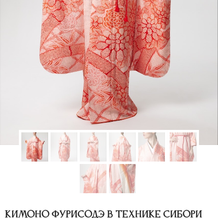
Кимоно фурисодэ в технике сибори