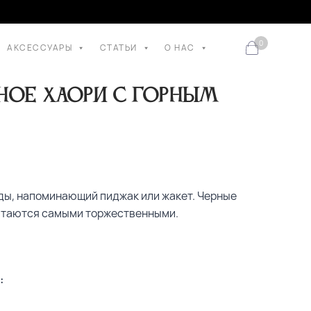
0
АКСЕССУАРЫ
СТАТЬИ
О НАС
ное хаори с горным
жды, напоминающий пиджак или жакет. Черные
читаются самыми торжественными.
: