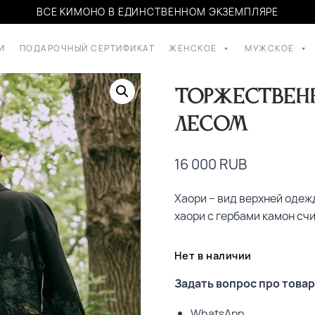
ВСЕ КИМОНО В ЕДИНСТВЕННОМ ЭКЗЕМПЛЯРЕ
И
ПОДАРОЧНЫЙ СЕРТИФИКАТ
ЖЕНСКОЕ
МУЖСКОЕ
Торжествен
лесом
16 000
RUB
Хаори – вид верхней оде
хаори с гербами камон с
Нет в наличии
Задать вопрос про товар
WhatsApp