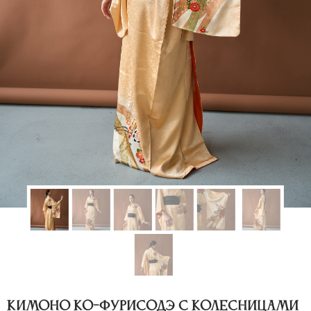
Кимоно ко-фурисодэ с колесницами