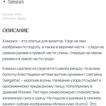
Telegram
Артикул:
K384
Категория:
Архив
Описание
Хомонги – это платье для визитов. Узор на нем
изображен по подолу, а также в верхней части – сзади на
правом рукаве и правой части спины; спереди на левом
рукаве и в левой части груди.
Кимоно сделано из узорчатого шелка риндзу: по всему
полотну блестящими нитями выткан орнамент сэйгайха
(seigaiha) – морские волны. Название узора отсылает к
одноименному придворному танцу, популярному в
древней Японии. Паттерн символизирует спокойствие,
жизненную силу и удачу. На подоле и рукавах в технике
каноко-сибори изображены облака кумо (kumo). Это